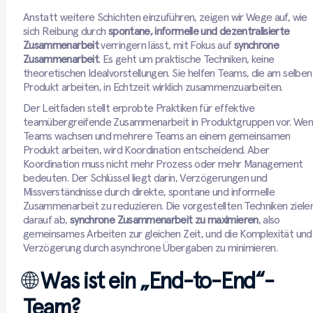
Anstatt weitere Schichten einzuführen, zeigen wir Wege auf, wie
sich Reibung durch
spontane, informelle und dezentralisierte
Zusammenarbeit
verringern lässt, mit Fokus auf
synchrone
Zusammenarbeit
. Es geht um praktische Techniken, keine
theoretischen Idealvorstellungen. Sie helfen Teams, die am selben
Produkt arbeiten, in Echtzeit wirklich zusammenzuarbeiten.
Der Leitfaden stellt erprobte Praktiken für effektive
teamübergreifende Zusammenarbeit in Produktgruppen vor. We
Teams wachsen und mehrere Teams an einem gemeinsamen
Produkt arbeiten, wird Koordination entscheidend. Aber
Koordination muss nicht mehr Prozess oder mehr Management
bedeuten. Der Schlüssel liegt darin, Verzögerungen und
Missverständnisse durch direkte, spontane und informelle
Zusammenarbeit zu reduzieren. Die vorgestellten Techniken ziele
darauf ab,
synchrone Zusammenarbeit zu maximieren
, also
gemeinsames Arbeiten zur gleichen Zeit, und die Komplexität und
Verzögerung durch asynchrone Übergaben zu minimieren.
🌐
Was ist ein „End-to-End“-
Team?