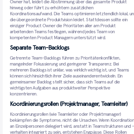
Owner hat, leidet die Abstimmung über das gesamte Produkt
hinweg oder führt zu erhöhtem zusätzlichen
Koordinationsaufwand. Die Teams optimieren letztendlich lokal, u
die übergeordnete Produktvision leidet. Stattdessen sollte ein
einziger Product Owner die Prioritäten aller am Produkt
arbeitenden Teams festlegen, während jedes Team von
kompetenten Product Managern unterstützt wird.
Separate Team-Backlogs
Getrennte Team-Backlogs führen zu Prioritätenkonflikten,
mangelnder Fokussierung und geringerer Transparenz. Bei
mehreren Backlogs ist unklar, was wirklich wichtig ist, und Teams
können sich hinsichtlich ihrer Ziele auseinanderentwickeln. Ein
gemeinsamer Backlog stellt sicher, dass sich Teams auf die
wichtigsten Aufgaben aus produktweiter Perspektive
konzentrieren.
Koordinierungsrollen (Projektmanager, Teamleiter)
Koordinierungsrollen (wie Teamleiter oder Projektmanager)
bekämpfen die Symptome, nicht die Ursachen. Wenn Koordinatio
an Einzelpersonen delegiert wird, anstatt in Teamstrukturen und 
verhalten integriert zu sein, entstehen Engpässe. Diese Rollen