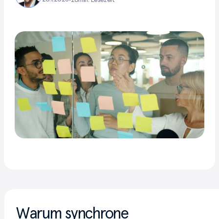
•
20
min. Lesezeit
Warum synchrone