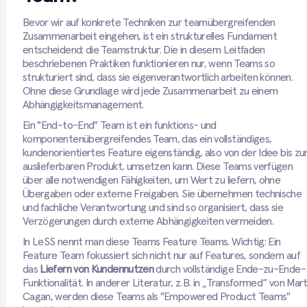
Bevor wir auf konkrete Techniken zur teamübergreifenden
Zusammenarbeit eingehen, ist ein strukturelles Fundament
entscheidend: die Teamstruktur. Die in diesem Leitfaden
beschriebenen Praktiken funktionieren nur, wenn Teams so
strukturiert sind, dass sie eigenverantwortlich arbeiten können.
Ohne diese Grundlage wird jede Zusammenarbeit zu einem
Abhängigkeitsmanagement.
Ein "End-to-End" Team ist ein funktions- und
komponentenübergreifendes Team, das ein vollständiges,
kundenorientiertes Feature eigenständig, also von der Idee bis z
auslieferbaren Produkt, umsetzen kann. Diese Teams verfügen
über alle notwendigen Fähigkeiten, um Wert zu liefern, ohne
Übergaben oder externe Freigaben. Sie übernehmen technische
und fachliche Verantwortung und sind so organisiert, dass sie
Verzögerungen durch externe Abhängigkeiten vermeiden.
In LeSS nennt man diese Teams Feature Teams. Wichtig: Ein
Feature Team fokussiert sich nicht nur auf Features, sondern auf
das
Liefern von Kundennutzen
durch vollständige Ende-zu-Ende-
Funktionalität. In anderer Literatur, z. B. in „Transformed“ von Mar
Cagan, werden diese Teams als "Empowered Product Teams"