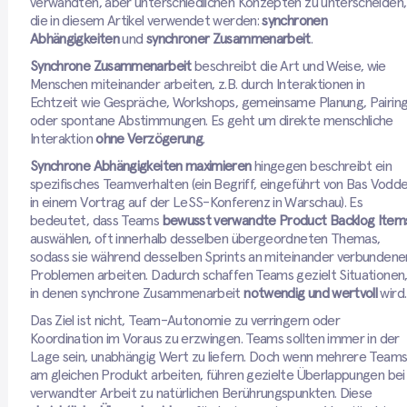
verwandten, aber unterschiedlichen Konzepten zu unterscheiden,
die in diesem Artikel verwendet werden:
synchronen
Abhängigkeiten
und
synchroner Zusammenarbeit
.
Synchrone Zusammenarbeit
beschreibt die Art und Weise, wie
Menschen miteinander arbeiten, z.B. durch Interaktionen in
Echtzeit wie Gespräche, Workshops, gemeinsame Planung, Pairin
oder spontane Abstimmungen. Es geht um direkte menschliche
Interaktion
ohne Verzögerung
.
Synchrone Abhängigkeiten maximieren
hingegen beschreibt ein
spezifisches Teamverhalten (ein Begriff, eingeführt von Bas Vodd
in einem Vortrag auf der LeSS-Konferenz in Warschau). Es
bedeutet, dass Teams
bewusst verwandte Product Backlog Item
auswählen, oft innerhalb desselben übergeordneten Themas,
sodass sie während desselben Sprints an miteinander verbundene
Problemen arbeiten. Dadurch schaffen Teams gezielt Situationen
in denen synchrone Zusammenarbeit
notwendig und wertvoll
wird.
Das Ziel ist nicht, Team-Autonomie zu verringern oder
Koordination im Voraus zu erzwingen. Teams sollten immer in der
Lage sein, unabhängig Wert zu liefern. Doch wenn mehrere Team
am gleichen Produkt arbeiten, führen gezielte Überlappungen bei
verwandter Arbeit zu natürlichen Berührungspunkten. Diese