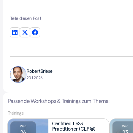
Teile diesen Post
Robert
Briese
20.1.2026
Passende Workshops & Trainings zum Thema:
Trainings:
Certified LeSS
Wed
Wed
Practitioner (CLP®)
26
23