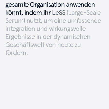
gesamte
Organisation
anwenden
könnt,
indem
ihr
LeSS
(Large-Scale
Scrum)
nutzt,
um
eine
umfassende
Integration
und
wirkungsvolle
Ergebnisse
in
der
dynamischen
Geschäftswelt
von
heute
zu
fördern.