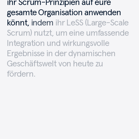
ihr
Scrum-Prinzipien
auf
eure
gesamte
Organisation
anwenden
könnt,
indem
ihr
LeSS
(Large-Scale
Scrum)
nutzt,
um
eine
umfassende
Integration
und
wirkungsvolle
Ergebnisse
in
der
dynamischen
Geschäftswelt
von
heute
zu
fördern.